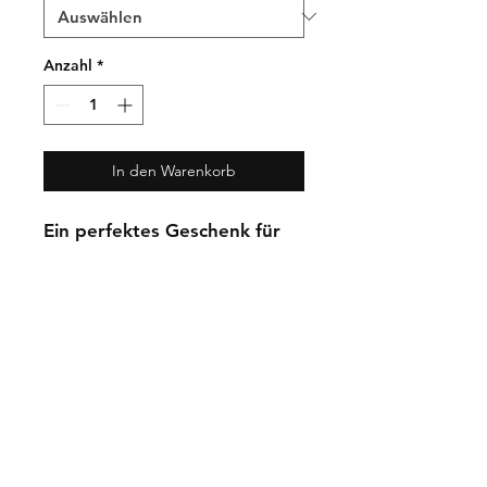
Anzahl
*
In den Warenkorb
Ein perfektes Geschenk für
jeden Eisenbahnliebhaber
und Lokführer. Der Anhänger
ist 3D-gedruckt, aus robusten
und hochwertigegn PLA. Ein
absolut MUST HAVE für jeden
Eisenbahnfreak.
PRODUKTINFO