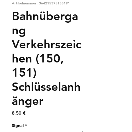
Artikelnummer: 364215375135191
Bahnüberga
ng
Verkehrszeic
hen (150,
151)
Schlüsselanh
änger
Preis
8,50 €
Signal
*