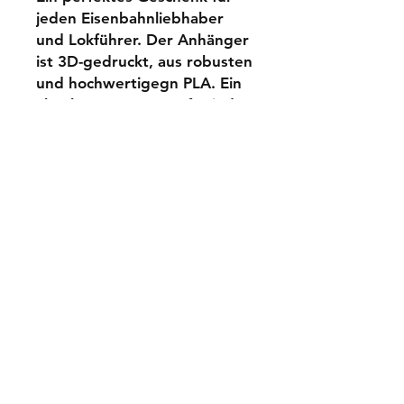
jeden Eisenbahnliebhaber
und Lokführer. Der Anhänger
ist 3D-gedruckt, aus robusten
und hochwertigegn PLA. Ein
absolut MUST HAVE für jeden
Eisenbahnfreak.
PRODUKTINFO
Material: PLA
VERSAND
Leucht-/Reflektierfunktion: nein
Warenversand- 2,55€
Dein Signal
-----------------
Versand & Rückgabe
Zahlungsmethoden