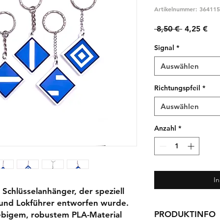
Artikelnummer: 36411
Standardp
Sal
 8,50 € 
4,25 €
Pre
Signal
*
Auswählen
Richtungspfeil
*
Auswählen
Anzahl
*
I
Schlüsselanhänger, der speziell
 und Lokführer entworfen wurde.
PRODUKTINFO
lebigem, robustem PLA-Material