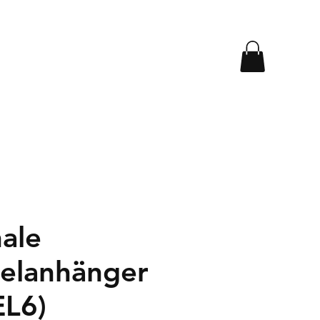
nale
selanhänger
EL6)