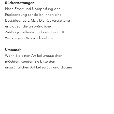
Rückerstattungen:
Nach Erhalt und Überprüfung der
Rücksendung sende ich Ihnen eine
Bestätigungs-E-Mail. Die Rückerstattung
erfolgt auf die ursprüngliche
Zahlungsmethode und kann bis zu 10
Werktage in Anspruch nehmen.
Umtausch:
Wenn Sie einen Artikel umtauschen
möchten, senden Sie bitte den
ursprünglichen Artikel zurück und tätigen
eine neue Bestellung.
Beschädigte oder fehlerhafte Artikel:
Sollten Sie einen beschädigten oder
fehlerhaften Artikel erhalten, kontaktieren
Sie mich bitte umgehend mit Fotos des
Schadens. Ich werde den Artikel